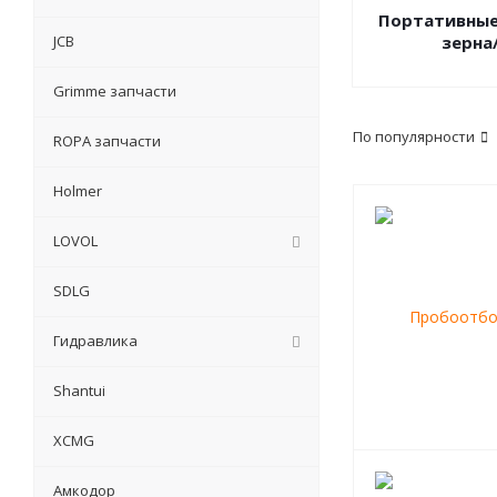
Портативные
JCB
зерна
Grimme запчасти
По популярности
ROPA запчасти
Holmer
LOVOL
SDLG
Гидравлика
Shantui
XCMG
Амкодор