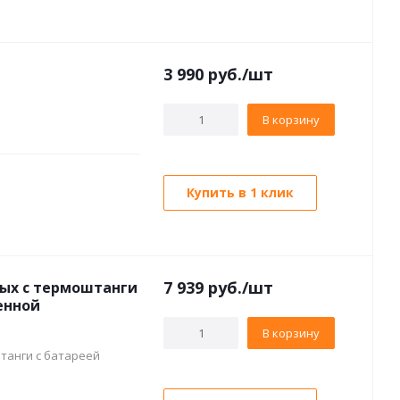
3 990
руб./шт
В корзину
Купить в 1 клик
7 939
руб./шт
ых с термоштанги
енной
В корзину
танги с батареей