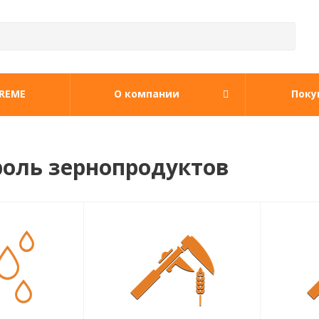
REME
О компании
Поку
роль зернопродуктов