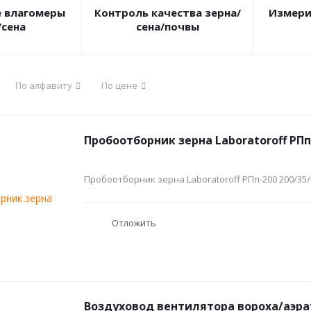
 влагомеры
Контроль качества зерна/
Измери
/сена
сена/почвы
По алфавиту
По цене
Пробоотборник зерна Laboratoroff РПп-
Пробоотборник зерна Laboratoroff РПп-200 200/35/
Отложить
Воздуховод вентилятора вороха/аэра